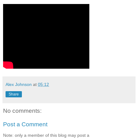
Alex Johnson
at
05:12
Share
No comments:
Post a Comment
Note: only a member of this blog may post a