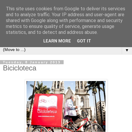
This site uses cookies from Google to deliver its services
Bookshelf
and to analyze traffic. Your IP address and user-agent are
shared with Google along with performance and security
metrics to ensure quality of service, generate usage
The home of interesting bookshelves, bookcases and things
statistics, and to detect and address abuse.
that look like them since 2007
LEARN MORE
GOT IT
▼
Tuesday, 8 January 2013
Bicicloteca